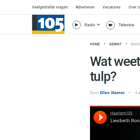
Veelgestelde vragen
Adverteren
Vacatures
Over 
Radio
Televisie
HOME
GEMIST
RADI
Wat weet 
tulp?
Door
Ellen Stamer
4 
Haarlem105
·
Liesbeth Rood Over 