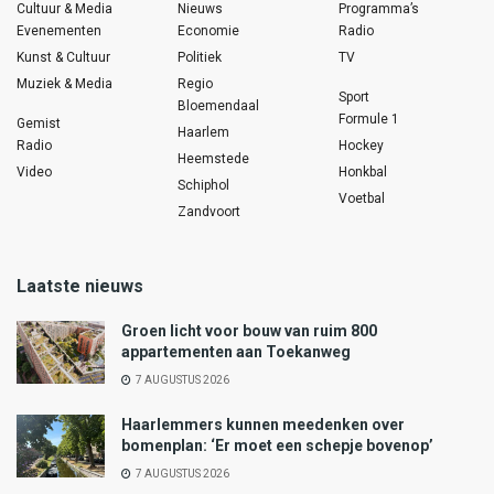
Cultuur & Media
Nieuws
Programma’s
Evenementen
Economie
Radio
Kunst & Cultuur
Politiek
TV
Muziek & Media
Regio
Sport
Bloemendaal
Formule 1
Gemist
Haarlem
Radio
Hockey
Heemstede
Video
Honkbal
Schiphol
Voetbal
Zandvoort
Laatste nieuws
Groen licht voor bouw van ruim 800
appartementen aan Toekanweg
7 AUGUSTUS 2026
Haarlemmers kunnen meedenken over
bomenplan: ‘Er moet een schepje bovenop’
7 AUGUSTUS 2026