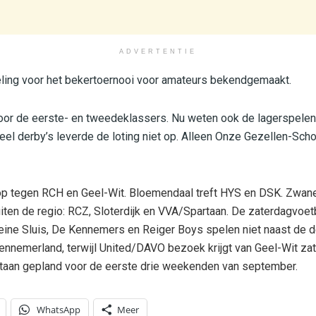
ADVERTENTIE
ling voor het bekertoernooi voor amateurs bekendgemaakt.
voor de eerste- en tweedeklassers. Nu weten ook de lagerspele
veel derby’s leverde de loting niet op. Alleen Onze Gezellen-Sch
 op tegen RCH en Geel-Wit. Bloemendaal treft HYS en DSK. Zwane
ten de regio: RCZ, Sloterdijk en VVA/Spartaan. De zaterdagvoet
eine Sluis, De Kennemers en Reiger Boys spelen niet naast de de
nnemerland, terwijl United/DAVO bezoek krijgt van Geel-Wit zat
taan gepland voor de eerste drie weekenden van september.
WhatsApp
Meer