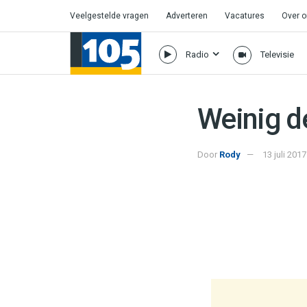
Veelgestelde vragen
Adverteren
Vacatures
Over 
Radio
Televisie
Weinig de
Door
Rody
13 juli 201