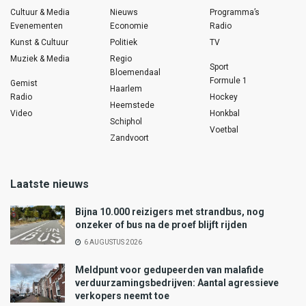
Cultuur & Media
Nieuws
Programma’s
Evenementen
Economie
Radio
Kunst & Cultuur
Politiek
TV
Muziek & Media
Regio
Sport
Bloemendaal
Formule 1
Gemist
Haarlem
Radio
Hockey
Heemstede
Video
Honkbal
Schiphol
Voetbal
Zandvoort
Laatste nieuws
Bijna 10.000 reizigers met strandbus, nog
onzeker of bus na de proef blijft rijden
6 AUGUSTUS 2026
Meldpunt voor gedupeerden van malafide
verduurzamingsbedrijven: Aantal agressieve
verkopers neemt toe