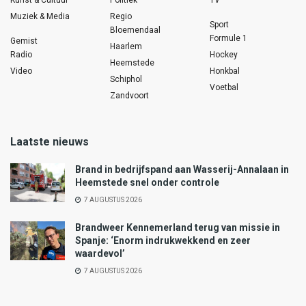
Muziek & Media
Regio
Sport
Bloemendaal
Formule 1
Gemist
Haarlem
Radio
Hockey
Heemstede
Video
Honkbal
Schiphol
Voetbal
Zandvoort
Laatste nieuws
Brand in bedrijfspand aan Wasserij-Annalaan in
Heemstede snel onder controle
7 AUGUSTUS 2026
Brandweer Kennemerland terug van missie in
Spanje: ‘Enorm indrukwekkend en zeer
waardevol’
7 AUGUSTUS 2026