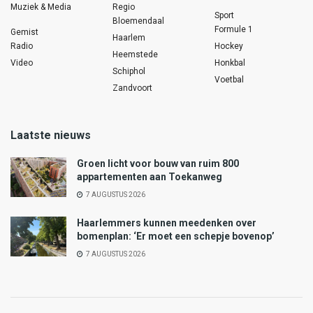
Muziek & Media
Regio
Sport
Bloemendaal
Formule 1
Gemist
Haarlem
Radio
Hockey
Heemstede
Video
Honkbal
Schiphol
Voetbal
Zandvoort
Laatste nieuws
Groen licht voor bouw van ruim 800
appartementen aan Toekanweg
7 AUGUSTUS 2026
Haarlemmers kunnen meedenken over
bomenplan: ‘Er moet een schepje bovenop’
7 AUGUSTUS 2026