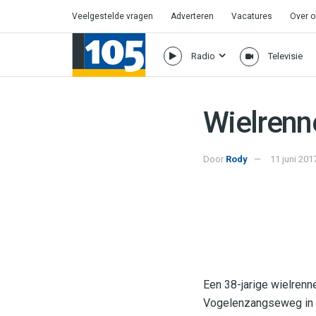
Veelgestelde vragen
Adverteren
Vacatures
Over 
Radio
Televisie
Wielrenn
Door
Rody
11 juni 201
Een 38-jarige wielren
Vogelenzangseweg in V