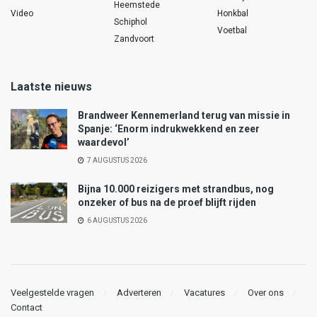
Heemstede
Video
Honkbal
Schiphol
Voetbal
Zandvoort
Laatste nieuws
Brandweer Kennemerland terug van missie in
Spanje: ‘Enorm indrukwekkend en zeer
waardevol’
7 AUGUSTUS 2026
Bijna 10.000 reizigers met strandbus, nog
onzeker of bus na de proef blijft rijden
6 AUGUSTUS 2026
Veelgestelde vragen
Adverteren
Vacatures
Over ons
Contact