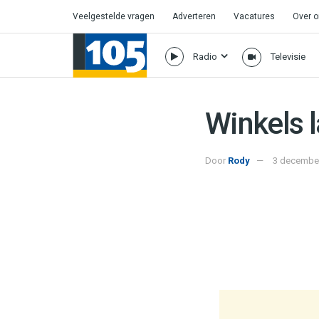
Veelgestelde vragen
Adverteren
Vacatures
Over 
Radio
Televisie
Winkels 
Door
Rody
3 december