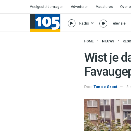
Veelgestelde vragen
Adverteren
Vacatures
Over 
Radio
Televisie
HOME
NIEUWS
REGI
Wist je d
Favaugep
Door
Ton de Groot
3 