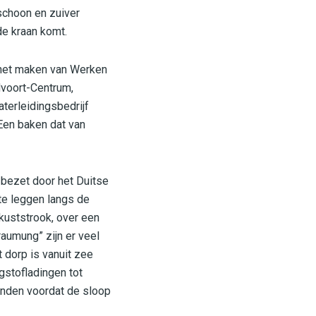
schoon en zuiver
de kraan komt.
t het maken van Werken
dvoort-Centrum,
terleidingsbedrijf
 Een baken dat van
 bezet door het Duitse
 te leggen langs de
kuststrook, over een
aumung” zijn er veel
dorp is vanuit zee
gstofladingen tot
aanden voordat de sloop