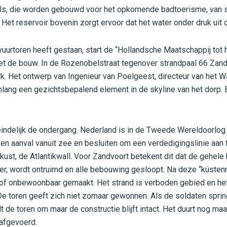
els, die worden gebouwd voor het opkomende badtoerisme, van 
 Het reservoir bovenin zorgt ervoor dat het water onder druk uit 
vuurtoren heeft gestaan, start de “Hollandsche Maatschappij to
t de bouw. In de Rozenobelstraat tegenover strandpaal 66 Zan
k. Het ontwerp van Ingenieur van Poelgeest, directeur van het Wa
enlang een gezichtsbepalend element in de skyline van het dorp.
iteindelijk de ondergang. Nederland is in de Tweede Wereldoorlog
 een aanval vanuit zee en besluiten om een verdedigingslinie aan
st, de Atlantikwall. Voor Zandvoort betekent dit dat de gehele 
ter, wordt ontruimd en alle bebouwing gesloopt. Na deze “küstenr
 onbewoonbaar gemaakt. Het strand is verboden gebied en het 
De toren geeft zich niet zomaar gewonnen. Als de soldaten sprin
lt de toren om maar de constructie blijft intact. Het duurt nog m
 afgevoerd.