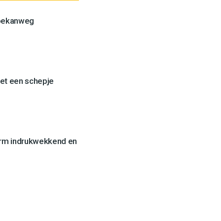
Toekanweg
et een schepje
orm indrukwekkend en