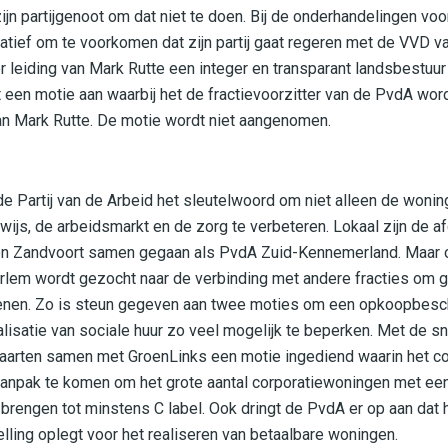
n partijgenoot om dat niet te doen. Bij de onderhandelingen voo
iatief om te voorkomen dat zijn partij gaat regeren met de VVD v
 leiding van Mark Rutte een integer en transparant landsbestuur n
t een motie aan waarbij het de fractievoorzitter van de PvdA wor
n Mark Rutte. De motie wordt niet aangenomen.
 Partij van de Arbeid het sleutelwoord om niet alleen de wonin
ijs, de arbeidsmarkt en de zorg te verbeteren. Lokaal zijn de a
n Zandvoort samen gegaan als PvdA Zuid-Kennemerland. Maar o
lem wordt gezocht naar de verbinding met andere fracties om 
ienen. Zo is steun gegeven aan twee moties om een opkoopbesc
lisatie van sociale huur zo veel mogelijk te beperken. Met de sne
Maarten samen met GroenLinks een motie ingediend waarin het c
anpak te komen om het grote aantal corporatiewoningen met een
te brengen tot minstens C label. Ook dringt de PvdA er op aan dat 
ling oplegt voor het realiseren van betaalbare woningen.