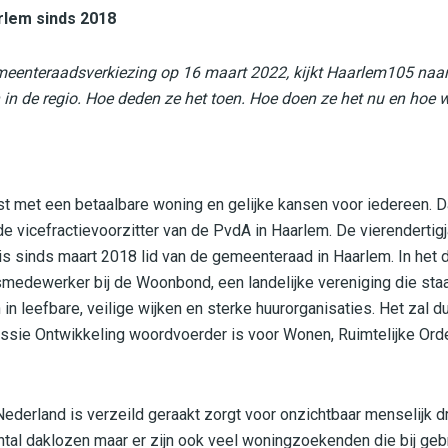
rlem sinds 2018
meenteraadsverkiezing op 16 maart 2022, kijkt Haarlem105 naar
in de regio. Hoe deden ze het toen. Hoe doen ze het nu en hoe wi
 met een betaalbare woning en gelijke kansen voor iedereen. D
e vicefractievoorzitter van de PvdA in Haarlem. De vierendertig
is sinds maart 2018 lid van de gemeenteraad in Haarlem. In het d
medewerker bij de Woonbond, een landelijke vereniging die staa
n leefbare, veilige wijken en sterke huurorganisaties. Het zal du
missie Ontwikkeling woordvoerder is voor Wonen, Ruimtelijke Or
ederland is verzeild geraakt zorgt voor onzichtbaar menselijk dr
tal daklozen maar er zijn ook veel woningzoekenden die bij ge