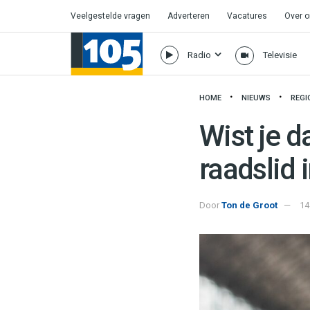
Veelgestelde vragen
Adverteren
Vacatures
Over 
Radio
Televisie
HOME
NIEUWS
REGI
Wist je d
raadslid 
Door
Ton de Groot
14