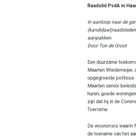
Raadslid PvdA in Haa
In aanloop naar de ge
(kandidaat)raadsleden 
aanpakken.
Door Ton de Groot
Een duurzame toekomst
Maarten Wiedemeijer, d
opgegroeide politicus 
Maarten senior beleids
huren, goede woningen i
zijn dat hij in de Com
Toerisme.
De wooncrisis waarin N
de toename van het aan