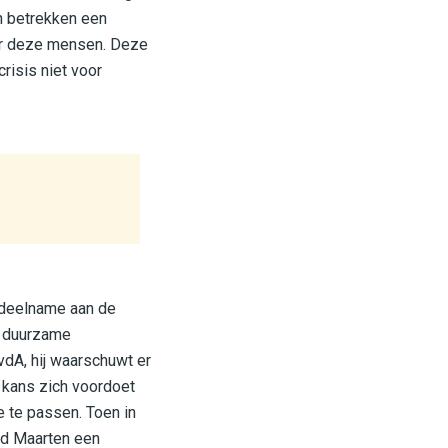
n betrekken een
ver deze mensen. Deze
risis niet voor
e deelname aan de
n duurzame
vdA, hij waarschuwt er
e kans zich voordoet
e te passen. Toen in
ed Maarten een