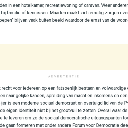
den in een hotelkamer, recreatiewoning of caravan. Weer andere
bij familie of kennissen. Maarten maakt zich ernstig zorgen o
oepen” blijven vaak buiten beeld waardoor de ernst van de woonc
ADVERTENTIE
 recht voor iedereen op een fatsoenlijk bestaan en volwaardig
ven naar gelijke kansen, spreiding van macht en inkomens en ee
jer is een moderne sociaal democraat en overtuigd lid van de P
de eigen identiteit niet bij het grootvuil te zetten. Overal waar d
age te leveren om zo de sociaal democratische uitgangspunten to
lde gaan formeren met onder andere Forum voor Democratie de