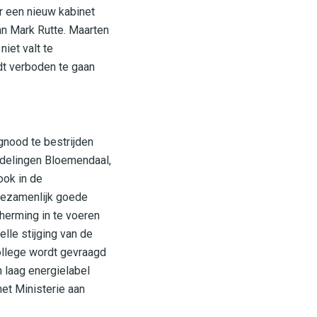
r een nieuw kabinet
an Mark Rutte. Maarten
iet valt te
dt verboden te gaan
gnood te bestrijden
fdelingen Bloemendaal,
ok in de
gezamenlijk goede
herming in te voeren
lle stijging van de
ollege wordt gevraagd
 laag energielabel
het Ministerie aan