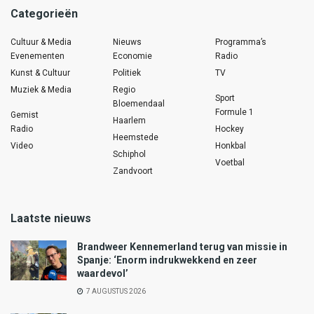
Categorieën
Cultuur & Media
Nieuws
Programma’s
Evenementen
Economie
Radio
Kunst & Cultuur
Politiek
TV
Muziek & Media
Regio
Sport
Bloemendaal
Formule 1
Gemist
Haarlem
Radio
Hockey
Heemstede
Video
Honkbal
Schiphol
Voetbal
Zandvoort
Laatste nieuws
Brandweer Kennemerland terug van missie in
Spanje: ‘Enorm indrukwekkend en zeer
waardevol’
7 AUGUSTUS 2026