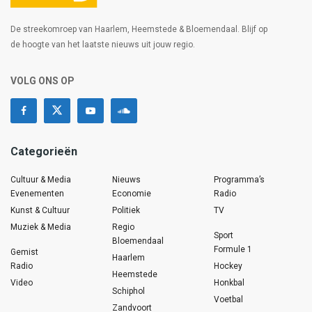
De streekomroep van Haarlem, Heemstede & Bloemendaal. Blijf op
de hoogte van het laatste nieuws uit jouw regio.
VOLG ONS OP
Categorieën
Cultuur & Media
Nieuws
Programma’s
Evenementen
Economie
Radio
Kunst & Cultuur
Politiek
TV
Muziek & Media
Regio
Sport
Bloemendaal
Formule 1
Gemist
Haarlem
Radio
Hockey
Heemstede
Video
Honkbal
Schiphol
Voetbal
Zandvoort