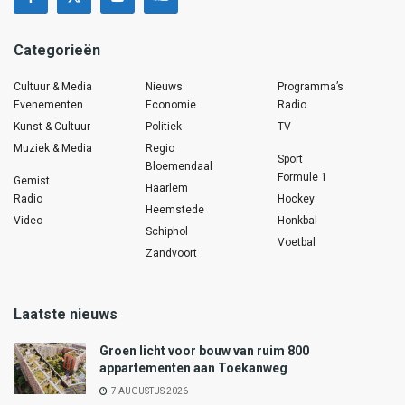
Categorieën
Cultuur & Media
Nieuws
Programma’s
Evenementen
Economie
Radio
Kunst & Cultuur
Politiek
TV
Muziek & Media
Regio
Sport
Bloemendaal
Formule 1
Gemist
Haarlem
Radio
Hockey
Heemstede
Video
Honkbal
Schiphol
Voetbal
Zandvoort
Laatste nieuws
Groen licht voor bouw van ruim 800
appartementen aan Toekanweg
7 AUGUSTUS 2026