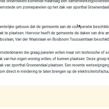
de ondertekent komende maandag een samenwerkingsovereen
emstede om zonnepanelen op het dak van sporthal Groenendaal 
eentelijke gebouw dat de gemeente aan de coÃ¶peratie beschikb
ak te plaatsen. Hiervoor heeft de gemeente de daken van drie a
oslaan, Van der Waalslaan en Bosboom Toussaintlaan beschikb
eemstedenaren die graag panelen willen maar om technische of e
k van hun eigen woning willen, of kunnen plaatsen. Deze groep 
k van sporthal Groenendaal plaatsen. Een recente wetswijziging
 direct in mindering te laten brengen op de elektriciteitsfactuu