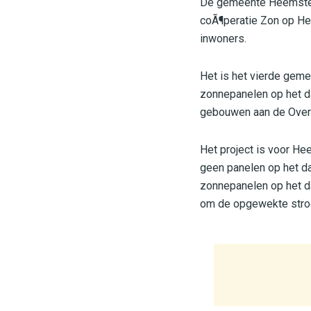
De gemeente Heemste
coÃ¶peratie Zon op He
inwoners.
Het is het vierde gem
zonnepanelen op het d
gebouwen aan de Overb
Het project is voor H
geen panelen op het da
zonnepanelen op het da
om de opgewekte stroom