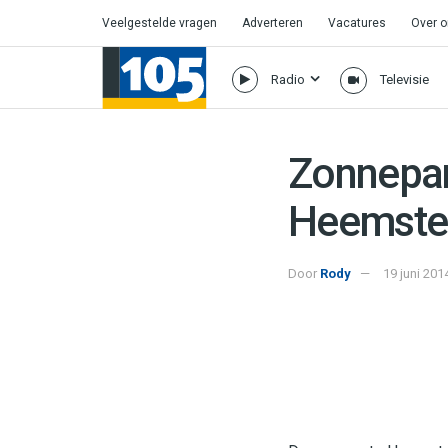
Veelgestelde vragen
Adverteren
Vacatures
Over 
Radio
Televisie
Zonnepan
Heemste
Door
Rody
19 juni 201