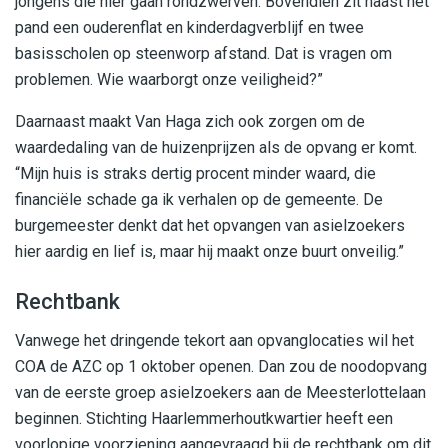
jongens die hier gaan rondzwerven. Bovendien zit naast het
pand een ouderenflat en kinderdagverblijf en twee
basisscholen op steenworp afstand. Dat is vragen om
problemen. Wie waarborgt onze veiligheid?”
Daarnaast maakt Van Haga zich ook zorgen om de
waardedaling van de huizenprijzen als de opvang er komt.
“Mijn huis is straks dertig procent minder waard, die
financiële schade ga ik verhalen op de gemeente. De
burgemeester denkt dat het opvangen van asielzoekers
hier aardig en lief is, maar hij maakt onze buurt onveilig.”
Rechtbank
Vanwege het dringende tekort aan opvanglocaties wil het
COA de AZC op 1 oktober openen. Dan zou de noodopvang
van de eerste groep asielzoekers aan de Meesterlottelaan
beginnen. Stichting Haarlemmerhoutkwartier heeft een
voorlopige voorziening aangevraagd bij de rechtbank om dit