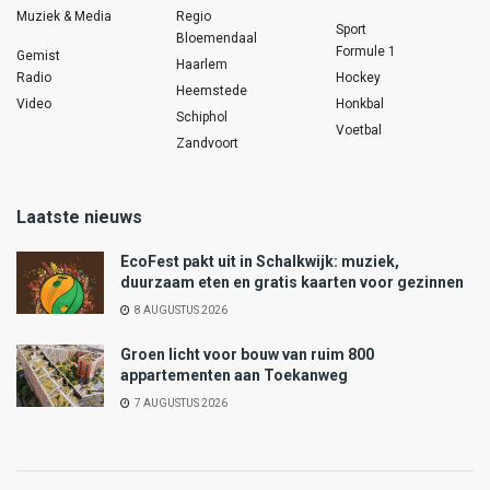
Muziek & Media
Regio
Sport
Bloemendaal
Formule 1
Gemist
Haarlem
Radio
Hockey
Heemstede
Video
Honkbal
Schiphol
Voetbal
Zandvoort
Laatste nieuws
EcoFest pakt uit in Schalkwijk: muziek,
duurzaam eten en gratis kaarten voor gezinnen
8 AUGUSTUS 2026
Groen licht voor bouw van ruim 800
appartementen aan Toekanweg
7 AUGUSTUS 2026