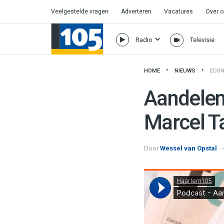
Veelgestelde vragen
Adverteren
Vacatures
Over 
Radio
Televisie
HOME
NIEUWS
ECON
Aandelen 
Marcel Ta
Door
Wessel van Opstal