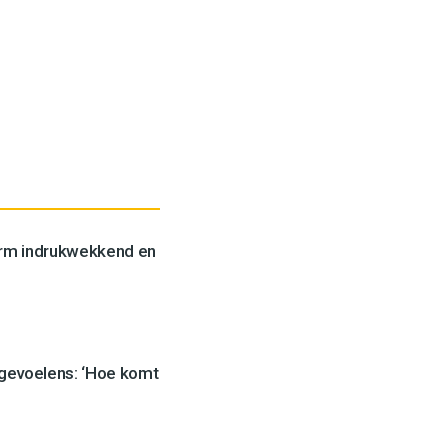
orm indrukwekkend en
 gevoelens: ‘Hoe komt