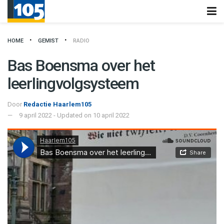
HOME
GEMIST
RADIO
Bas Boensma over het
leerlingvolgsysteem
Door
Redactie Haarlem105
9 april 2022 - Updated on 10 april 2022
Haarlem105
·
''Ik ken voorbeelden van scholen waarbij er wordt geturfd hoe vaak een mondkapje is vergeten''