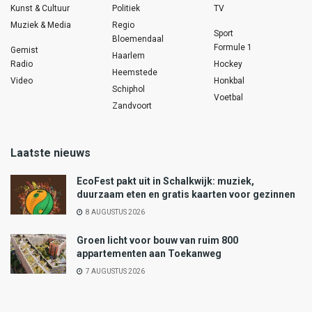
Kunst & Cultuur
Politiek
TV
Muziek & Media
Regio
Sport
Bloemendaal
Formule 1
Gemist
Haarlem
Radio
Hockey
Heemstede
Video
Honkbal
Schiphol
Voetbal
Zandvoort
Laatste nieuws
EcoFest pakt uit in Schalkwijk: muziek,
duurzaam eten en gratis kaarten voor gezinnen
8 AUGUSTUS 2026
Groen licht voor bouw van ruim 800
appartementen aan Toekanweg
7 AUGUSTUS 2026