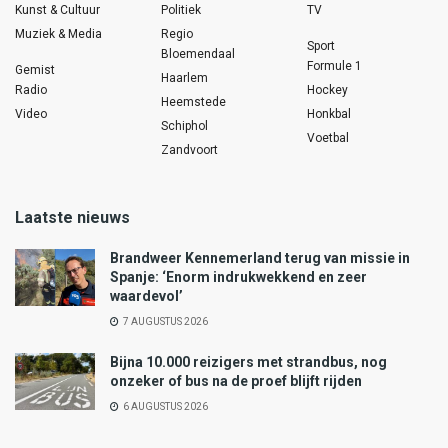
Kunst & Cultuur
Politiek
TV
Muziek & Media
Regio
Sport
Bloemendaal
Formule 1
Gemist
Haarlem
Radio
Hockey
Heemstede
Video
Honkbal
Schiphol
Voetbal
Zandvoort
Laatste nieuws
Brandweer Kennemerland terug van missie in
Spanje: ‘Enorm indrukwekkend en zeer
waardevol’
7 AUGUSTUS 2026
Bijna 10.000 reizigers met strandbus, nog
onzeker of bus na de proef blijft rijden
6 AUGUSTUS 2026