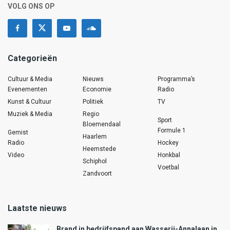
VOLG ONS OP
Categorieën
Cultuur & Media
Nieuws
Programma’s
Evenementen
Economie
Radio
Kunst & Cultuur
Politiek
TV
Muziek & Media
Regio
Sport
Bloemendaal
Formule 1
Gemist
Haarlem
Radio
Hockey
Heemstede
Video
Honkbal
Schiphol
Voetbal
Zandvoort
Laatste nieuws
Brand in bedrijfspand aan Wasserij-Annalaan in