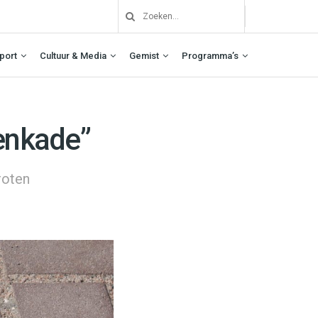
port
Cultuur & Media
Gemist
Programma’s
zenkade”
roten