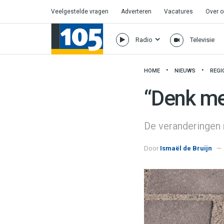
Veelgestelde vragen
Adverteren
Vacatures
Over 
Radio
Televisie
HOME
NIEUWS
REGI
“Denk me
De veranderingen 
Door
Ismaël de Bruijn