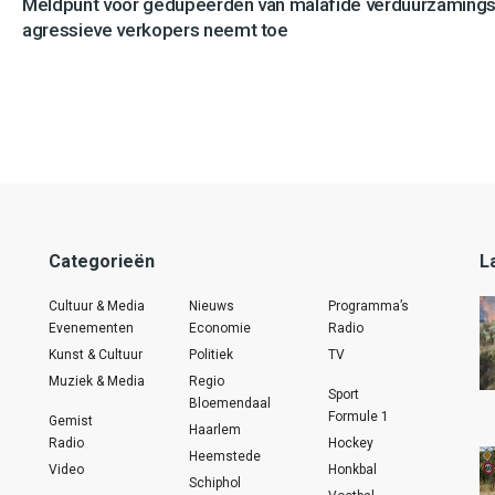
Meldpunt voor gedupeerden van malafide verduurzamingsb
agressieve verkopers neemt toe
Categorieën
L
Cultuur & Media
Nieuws
Programma’s
Evenementen
Economie
Radio
Kunst & Cultuur
Politiek
TV
Muziek & Media
Regio
Sport
Bloemendaal
Formule 1
Gemist
Haarlem
Radio
Hockey
Heemstede
Video
Honkbal
Schiphol