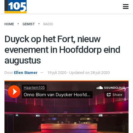
HOME
GEMIST
RADIO
Duyck op het Fort, nieuw
evenement in Hoofddorp eind
augustus
Door
Ellen Stamer
19 juli 2020 - Updated on 28 juli 2020
Haarlem105
·
Onno Blom van Duycker Hoofddorp over Duyck in het fort