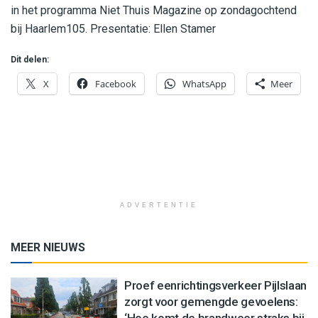
in het programma Niet Thuis Magazine op zondagochtend
bij Haarlem105. Presentatie: Ellen Stamer
Dit delen:
X
Facebook
WhatsApp
Meer
ADVERTENTIE
MEER NIEUWS
Proef eenrichtingsverkeer Pijlslaan
zorgt voor gemengde gevoelens:
‘Hoe komt de brandweer straks bij