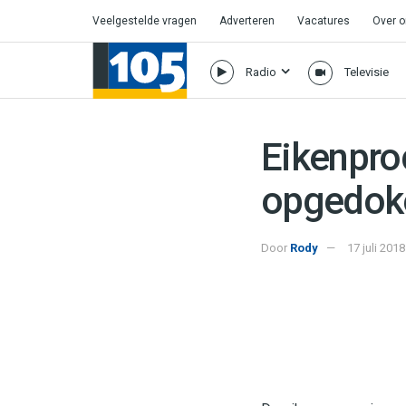
Veelgestelde vragen
Adverteren
Vacatures
Over 
Radio
Televisie
Eikenpro
opgedok
Door
Rody
17 juli 201