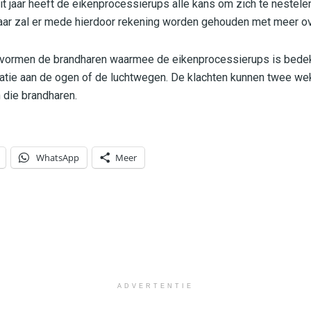
t jaar heeft de eikenprocessierups alle kans om zich te nestele
aar zal er mede hierdoor rekening worden gehouden met meer ov
vormen de brandharen waarmee de eikenprocessierups is bedekt.
rritatie aan de ogen of de luchtwegen. De klachten kunnen twee w
 die brandharen.
WhatsApp
Meer
ADVERTENTIE