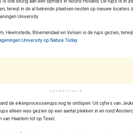
 is ook bezig aan een opmars in Noord-Holland. De rups is in 
, terwijl in de al bekende plaatsen nesten op nieuwe locaties zij
ningen University.
m, Heemstede, Bloemendaal en Velsen is de rups gezien, terwijl h
geningen University op Nature Today.
ADVERTENTIE
and de eikenprocessierups nog te ontlopen. Uit cijfers van Jeukr
rups alleen was gezien op een aantal plekken in en rond Amster
n van Haarlem tot op Texel.