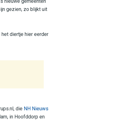
zes nieuwe gemeenten
n gezien, zo blijkt uit
et diertje hier eerder
ups.nl, die
NH Nieuws
dam, in Hoofddorp en