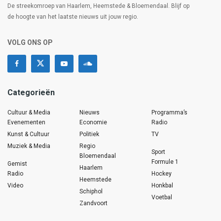
De streekomroep van Haarlem, Heemstede & Bloemendaal. Blijf op
de hoogte van het laatste nieuws uit jouw regio.
VOLG ONS OP
Categorieën
Cultuur & Media
Nieuws
Programma’s
Evenementen
Economie
Radio
Kunst & Cultuur
Politiek
TV
Muziek & Media
Regio
Sport
Bloemendaal
Formule 1
Gemist
Haarlem
Radio
Hockey
Heemstede
Video
Honkbal
Schiphol
Voetbal
Zandvoort