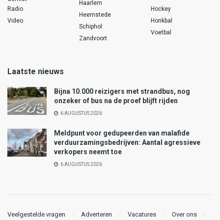
Haarlem
Radio
Hockey
Heemstede
Video
Honkbal
Schiphol
Voetbal
Zandvoort
Laatste nieuws
Bijna 10.000 reizigers met strandbus, nog
onzeker of bus na de proef blijft rijden
6 AUGUSTUS 2026
Meldpunt voor gedupeerden van malafide
verduurzamingsbedrijven: Aantal agressieve
verkopers neemt toe
6 AUGUSTUS 2026
Veelgestelde vragen
Adverteren
Vacatures
Over ons