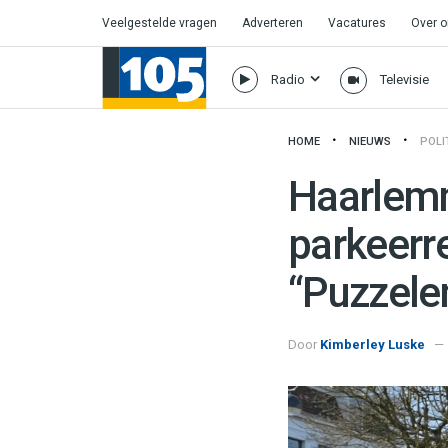
Veelgestelde vragen
Adverteren
Vacatures
Over 
Radio
Televisie
HOME
NIEUWS
POLI
Haarlemm
parkeerr
“Puzzele
Door
Kimberley Luske