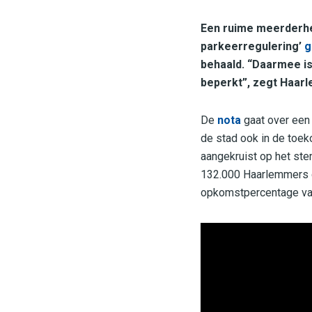
Een ruime meerderhe
parkeerregulering’
g
behaald. “Daarmee is
beperkt”, zegt Haar
De
nota
gaat over een
de stad ook in de toek
aangekruist op het ste
132.000 Haarlemmers d
opkomstpercentage van