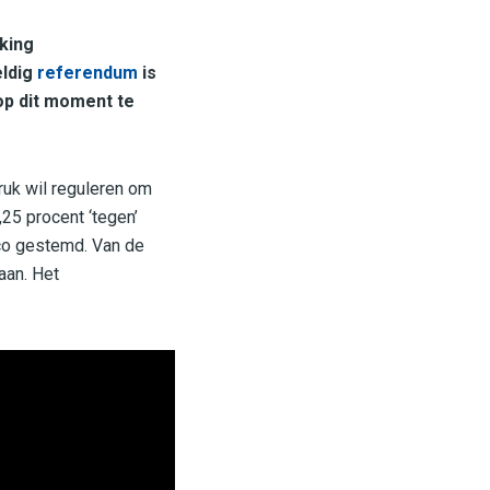
king
eldig
referendum
is
op dit moment te
uk wil reguleren om
25 procent ‘tegen’
nco gestemd. Van de
aan. Het