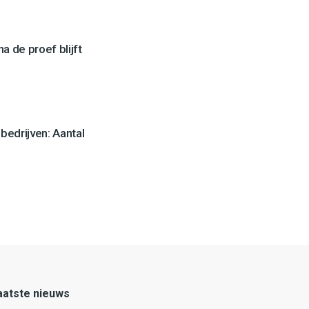
a de proef blijft
edrijven: Aantal
aatste nieuws