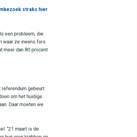
mbezoek straks hier
als een probleem, die
n waar ze ineens fors
at meer dan 80 procent
 referendum gebeurt.
 doen om het huidige
gaan. Daar moeten we
l. “21 maart is de
ter hun oren krabben en