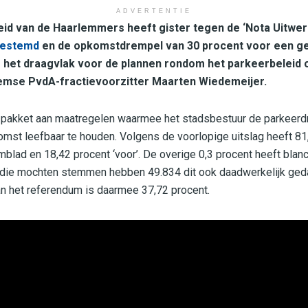
ADVERTENTIE
id van de Haarlemmers heeft gister tegen de ‘Nota Uitwer
estemd
en de opkomstdrempel van 30 procent voor een g
 het draagvlak voor de plannen rondom het parkeerbeleid 
lemse PvdA-fractievoorzitter Maarten Wiedemeijer.
 pakket aan maatregelen waarmee het stadsbestuur de parkeerdr
omst leefbaar te houden. Volgens de voorlopige uitslag heeft 81,
mblad en 18,42 procent ‘voor’. De overige 0,3 procent heeft bla
ie mochten stemmen hebben 49.834 dit ook daadwerkelijk ged
 het referendum is daarmee 37,72 procent.