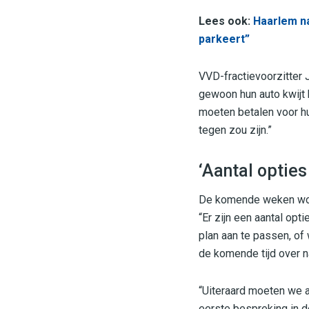
Lees ook:
Haarlem n
parkeert”
VVD-fractievoorzitter 
gewoon hun auto kwijt
moeten betalen voor h
tegen zou zijn.”
‘Aantal opties
De komende weken word
“Er zijn een aantal op
plan aan te passen, o
de komende tijd over 
“Uiteraard moeten we a
eerste bespreking in d