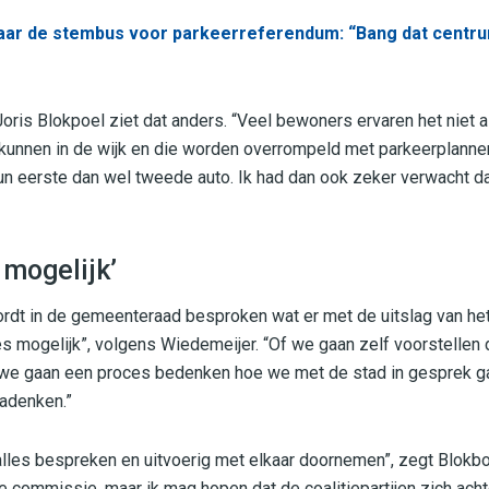
aar de stembus voor parkeerreferendum: “Bang dat centru
Joris Blokpoel ziet dat anders. “Veel bewoners ervaren het niet 
 kunnen in de wijk en die worden overrompeld met parkeerplanne
un eerste dan wel tweede auto. Ik had dan ook zeker verwacht d
 mogelijk’
t in de gemeenteraad besproken wat er met de uitslag van het
ties mogelijk”, volgens Wiedemeijer. “Of we gaan zelf voorstellen
f we gaan een proces bedenken hoe we met de stad in gesprek 
nadenken.”
lles bespreken en uitvoerig met elkaar doornemen”, zegt Blokboe
e commissie, maar ik mag hopen dat de coalitiepartijen zich ach