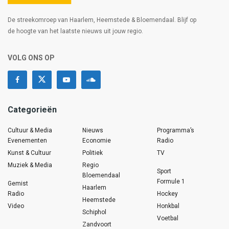
De streekomroep van Haarlem, Heemstede & Bloemendaal. Blijf op
de hoogte van het laatste nieuws uit jouw regio.
VOLG ONS OP
Categorieën
Cultuur & Media
Nieuws
Programma’s
Evenementen
Economie
Radio
Kunst & Cultuur
Politiek
TV
Muziek & Media
Regio
Sport
Bloemendaal
Formule 1
Gemist
Haarlem
Radio
Hockey
Heemstede
Video
Honkbal
Schiphol
Voetbal
Zandvoort