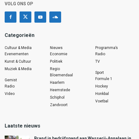
VOLG ONS OP
Categorieën
Cultuur & Media
Nieuws
Programma’s
Evenementen
Economie
Radio
Kunst & Cultuur
Politiek
TV
Muziek & Media
Regio
Sport
Bloemendaal
Formule 1
Gemist
Haarlem
Radio
Hockey
Heemstede
Video
Honkbal
Schiphol
Voetbal
Zandvoort
Laatste nieuws
Brand in bedrijfspand aan Wasserij-Annalaan in