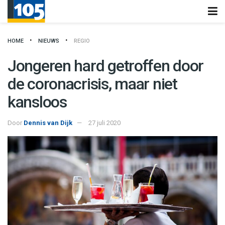
HOME
NIEUWS
REGIO
Jongeren hard getroffen door
de coronacrisis, maar niet
kansloos
Door
Dennis van Dijk
27 juli 2020