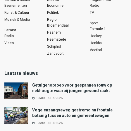
Evenementen
Economie
Radio
Kunst & Cultuur
Politiek
TV
Muziek & Media
Regio
Sport
Bloemendaal
Formule 1
Gemist
Haarlem
Radio
Hockey
Heemstede
Video
Honkbal
Schiphol
Voetbal
Zandvoort
Laatste nieuws
Getuigenoproep voor gespannen touw op
nekhoogte waarbij jongen gewond raakt
10 AUGUSTUS 2026
Vogelenzangseweg gestremd na frontale
botsing tussen auto en gemeentewagen
10 AUGUSTUS 2026