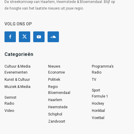
De streekomroep van Haarlem, Heemstede & Bloemendaal. Blijf op
de hoogte van het laatste nieuws uit jouw regio.
VOLG ONS OP
Categorieën
Cultuur & Media
Nieuws
Programma’s
Evenementen
Economie
Radio
Kunst & Cultuur
Politiek
TV
Muziek & Media
Regio
Sport
Bloemendaal
Formule 1
Gemist
Haarlem
Radio
Hockey
Heemstede
Video
Honkbal
Schiphol
Voetbal
Zandvoort