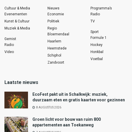
Cultuur & Media
Nieuws
Programma’s
Evenementen
Economie
Radio
Kunst & Cultuur
Politiek
TV
Muziek & Media
Regio
Sport
Bloemendaal
Formule 1
Gemist
Haarlem
Radio
Hockey
Heemstede
Video
Honkbal
Schiphol
Voetbal
Zandvoort
Laatste nieuws
EcoFest pakt uit in Schalkwijk: muziek,
duurzaam eten en gratis kaarten voor gezinnen
8 AUGUSTUS 2026
Groen licht voor bouw van ruim 800
appartementen aan Toekanweg