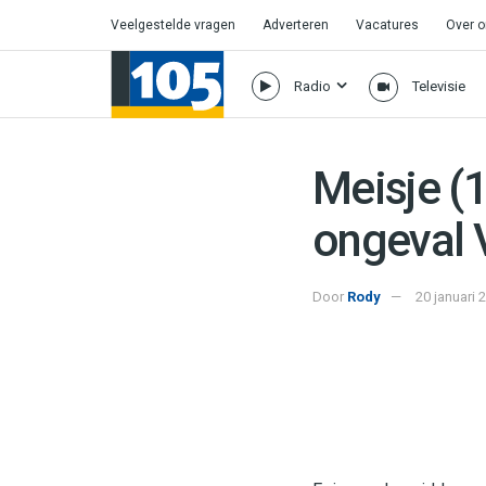
Veelgestelde vragen
Adverteren
Vacatures
Over 
Radio
Televisie
Meisje (1
ongeval
Door
Rody
20 januari 