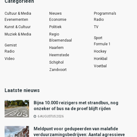
Categorieën
Cultuur & Media
Nieuws
Programma’s
Evenementen
Economie
Radio
Kunst & Cultuur
Politiek
TV
Muziek & Media
Regio
Sport
Bloemendaal
Formule 1
Gemist
Haarlem
Radio
Hockey
Heemstede
Video
Honkbal
Schiphol
Voetbal
Zandvoort
Laatste nieuws
Bijna 10.000 reizigers met strandbus, nog
onzeker of bus na de proef blijft rijden
6 AUGUSTUS 2026
Meldpunt voor gedupeerden van malafide
verduurzamingsbedrijven: Aantal agressieve