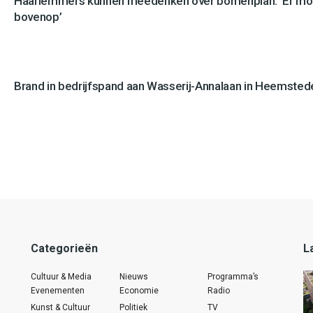
Haarlemmers kunnen meedenken over bomenplan: ‘Er mo
bovenop’
Brand in bedrijfspand aan Wasserij-Annalaan in Heemstede
Categorieën
L
Cultuur & Media
Nieuws
Programma’s
Evenementen
Economie
Radio
Kunst & Cultuur
Politiek
TV