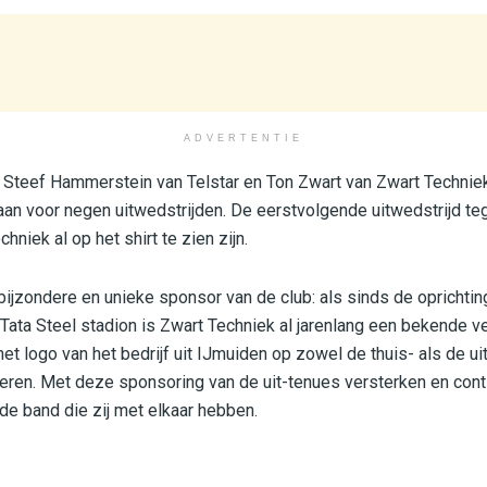
ADVERTENTIE
 Steef Hammerstein van Telstar en Ton Zwart van Zwart Techniek
n voor negen uitwedstrijden. De eerstvolgende uitwedstrijd te
niek al op het shirt te zien zijn.
ijzondere en unieke sponsor van de club: als sinds de oprichting 
 Tata Steel stadion is Zwart Techniek al jarenlang een bekende ve
t logo van het bedrijf uit IJmuiden op zowel de thuis- als de ui
ren. Met deze sponsoring van de uit-tenues versterken en conti
e band die zij met elkaar hebben.