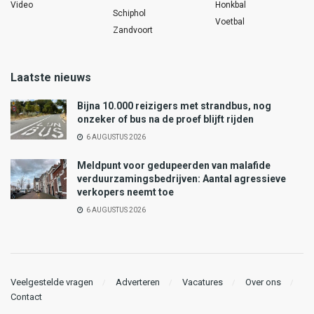
Video
Honkbal
Schiphol
Voetbal
Zandvoort
Laatste nieuws
Bijna 10.000 reizigers met strandbus, nog
onzeker of bus na de proef blijft rijden
6 AUGUSTUS 2026
Meldpunt voor gedupeerden van malafide
verduurzamingsbedrijven: Aantal agressieve
verkopers neemt toe
6 AUGUSTUS 2026
Veelgestelde vragen
Adverteren
Vacatures
Over ons
Contact