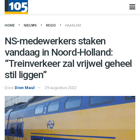
HOME
NIEUWS
REGIO
HAARLEM
NS-medewerkers staken
vandaag in Noord-Holland:
“Treinverkeer zal vrijwel geheel
stil liggen”
Door
Dion Maul
29 augustus 2022