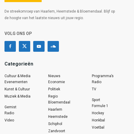
De streekomroep van Haarlem, Heemstede & Bloemendaal. Blijf op
de hoogte van het laatste nieuws uit jouw regio.
VOLG ONS OP
Categorieën
Cultuur & Media
Nieuws
Programma’s
Evenementen
Economie
Radio
Kunst & Cultuur
Politiek
TV
Muziek & Media
Regio
Sport
Bloemendaal
Formule 1
Gemist
Haarlem
Radio
Hockey
Heemstede
Video
Honkbal
Schiphol
Voetbal
Zandvoort