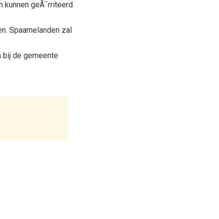
n kunnen geÃ¯rriteerd
n. Spaarnelanden zal
n bij de gemeente