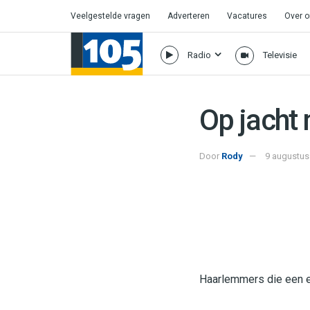
Veelgestelde vragen
Adverteren
Vacatures
Over 
Radio
Televisie
Op jacht 
Door
Rody
9 augustus
Haarlemmers die een e