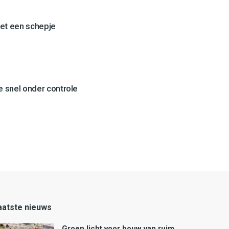
et een schepje
 snel onder controle
aatste nieuws
Groen licht voor bouw van ruim