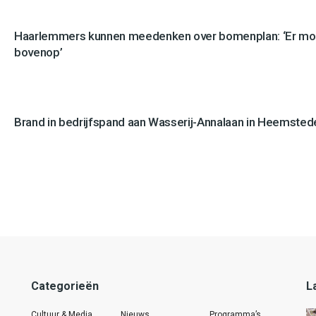
Haarlemmers kunnen meedenken over bomenplan: ‘Er mo
bovenop’
Brand in bedrijfspand aan Wasserij-Annalaan in Heemstede
Categorieën
L
Cultuur & Media
Nieuws
Programma’s