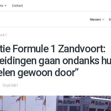
ons
Contact
Nieuws
S
ULE 1
tie Formule 1 Zandvoort:
eidingen gaan ondanks hu
len gewoon door”
13 juli 2021