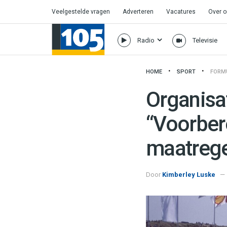
Veelgestelde vragen
Adverteren
Vacatures
Over 
Radio
Televisie
HOME
SPORT
FORM
Organisa
“Voorber
maatrege
Door
Kimberley Luske