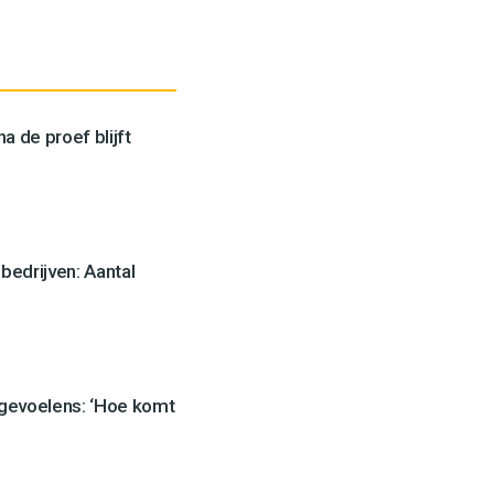
a de proef blijft
edrijven: Aantal
 gevoelens: ‘Hoe komt