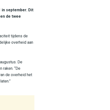
 in september. Dit
ven de twee
iteit tijdens de
delijke overheid aan
 augustus. De
n raken. “De
van de overheid het
aten.”