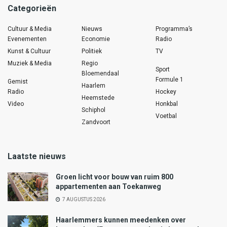
Categorieën
Cultuur & Media
Nieuws
Programma’s
Evenementen
Economie
Radio
Kunst & Cultuur
Politiek
TV
Muziek & Media
Regio
Sport
Bloemendaal
Formule 1
Gemist
Haarlem
Radio
Hockey
Heemstede
Video
Honkbal
Schiphol
Voetbal
Zandvoort
Laatste nieuws
Groen licht voor bouw van ruim 800
appartementen aan Toekanweg
7 AUGUSTUS 2026
Haarlemmers kunnen meedenken over