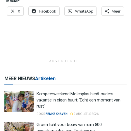
Dit delen:
X
Facebook
WhatsApp
Meer
ADVERTENTIE
MEER NIEUWS
Artikelen
Kampeerweekend Molenplas biedt ouders
vakantie in eigen buurt: ‘Echt een moment van
rust’
DOOR
FEMKE KNAVEN
9 AUGUSTUS 2026
Groen licht voor bouw van ruim 800
appartementen aan Toekanweg