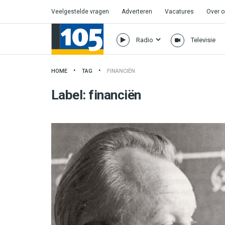
Veelgestelde vragen
Adverteren
Vacatures
Over 
Radio
Televisie
HOME
TAG
FINANCIËN
Label:
financiën