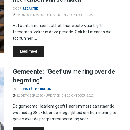
DOOR
REDACTIE
22 OKTOBER 2020 - UPDATED ON 28 OKTOBER 2020
Het aantal mensen dat het financieel zwaar blijft
toenemen, zeker in deze periode. Ook het mensen die
tot hun nek ...
Details
Lees meer
Gemeente: “Geef uw mening over de
begroting”
DOOR
ISMAËL DE BRUIJN
22 OKTOBER 2020 - UPDATED ON 23 OKTOBER 2020
De gemeente Haarlem geeft Haarlemmers aanstaande
woensdag 28 oktober de mogelijkheid om hun mening te
geven over de programmabegroting voor ...