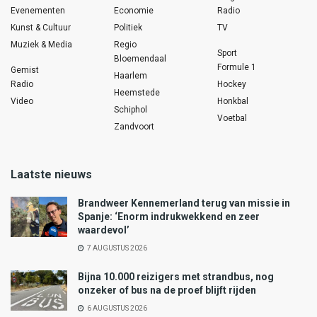
Evenementen
Economie
Radio
Kunst & Cultuur
Politiek
TV
Muziek & Media
Regio
Sport
Bloemendaal
Formule 1
Gemist
Haarlem
Radio
Hockey
Heemstede
Video
Honkbal
Schiphol
Voetbal
Zandvoort
Laatste nieuws
Brandweer Kennemerland terug van missie in
Spanje: ‘Enorm indrukwekkend en zeer
waardevol’
7 AUGUSTUS 2026
Bijna 10.000 reizigers met strandbus, nog
onzeker of bus na de proef blijft rijden
6 AUGUSTUS 2026