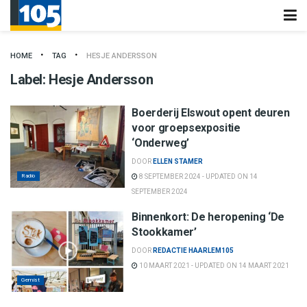
HOME
TAG
HESJE ANDERSSON
Label:
Hesje Andersson
Boerderij Elswout opent deuren
voor groepsexpositie
‘Onderweg’
DOOR
ELLEN STAMER
Radio
8 SEPTEMBER 2024 - UPDATED ON 14
SEPTEMBER 2024
Binnenkort: De heropening ‘De
Stookkamer’
DOOR
REDACTIE HAARLEM105
10 MAART 2021 - UPDATED ON 14 MAART 2021
Gemist