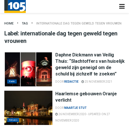
HOME
TAG
INTERNATIONALE DAG TEGEN GEWELD TEGEN VROUWEN
Label:
internationale dag tegen geweld tegen
vrouwen
Daphne Dickmann van Veilig
Thuis: “Slachtoffers van huiselijk
geweld zijn geneigd om de
schuld bij zichzelf te zoeken”
Radio
DOOR
REDACTIE
25 NOVEMBER 2021
Haarlemse gebouwen Oranje
verlicht
DOOR
MAARTJE STUT
26 NOVEMBER 2020 - UPDATED ON 27
Nieuws
NOVEMBER 2020