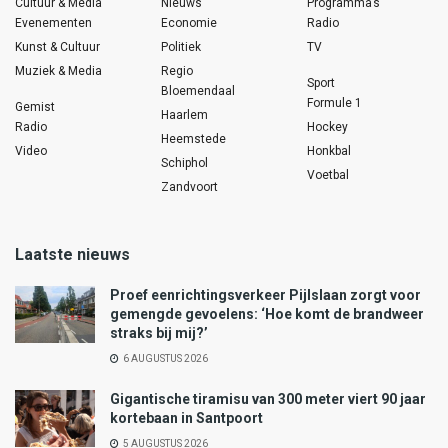
Cultuur & Media
Nieuws
Programma’s
Evenementen
Economie
Radio
Kunst & Cultuur
Politiek
TV
Muziek & Media
Regio
Sport
Bloemendaal
Formule 1
Gemist
Haarlem
Radio
Hockey
Heemstede
Video
Honkbal
Schiphol
Voetbal
Zandvoort
Laatste nieuws
Proef eenrichtingsverkeer Pijlslaan zorgt voor
gemengde gevoelens: ‘Hoe komt de brandweer
straks bij mij?’
6 AUGUSTUS 2026
Gigantische tiramisu van 300 meter viert 90 jaar
kortebaan in Santpoort
5 AUGUSTUS 2026