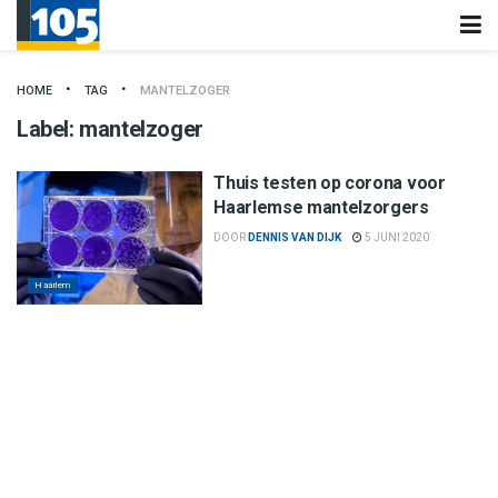
HOME
TAG
MANTELZOGER
Label:
mantelzoger
Thuis testen op corona voor
Haarlemse mantelzorgers
DOOR
DENNIS VAN DIJK
5 JUNI 2020
Haarlem