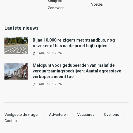
Schiphol
Voetbal
Zandvoort
Laatste nieuws
Bijna 10.000 reizigers met strandbus, nog
onzeker of bus na de proef blijft rijden
6 AUGUSTUS 2026
Meldpunt voor gedupeerden van malafide
verduurzamingsbedrijven: Aantal agressieve
verkopers neemt toe
6 AUGUSTUS 2026
Veelgestelde vragen
Adverteren
Vacatures
Over ons
Contact