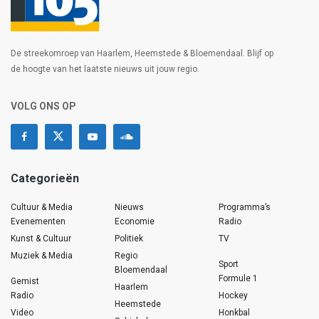
De streekomroep van Haarlem, Heemstede & Bloemendaal. Blijf op
de hoogte van het laatste nieuws uit jouw regio.
VOLG ONS OP
Categorieën
Cultuur & Media
Nieuws
Programma’s
Evenementen
Economie
Radio
Kunst & Cultuur
Politiek
TV
Muziek & Media
Regio
Sport
Bloemendaal
Formule 1
Gemist
Haarlem
Radio
Hockey
Heemstede
Video
Honkbal