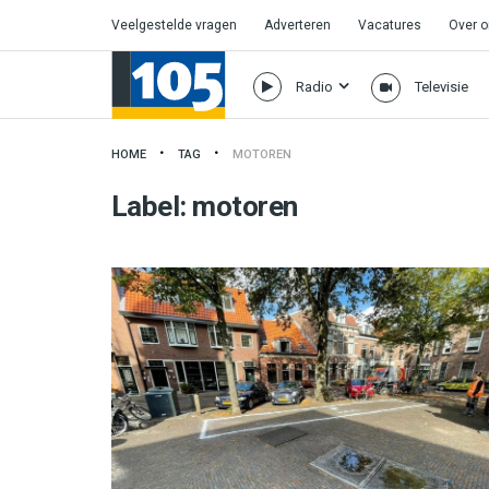
Veelgestelde vragen
Adverteren
Vacatures
Over 
Radio
Televisie
HOME
TAG
MOTOREN
Label:
motoren