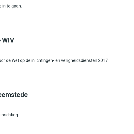
 in te gaan.
e WIV
de Wet op de inlichtingen- en veiligheidsdiensten 2017.
 Heemstede
0
nrichting.