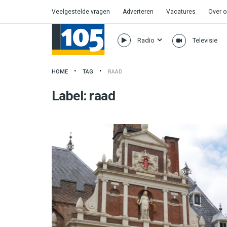
Veelgestelde vragen
Adverteren
Vacatures
Over 
Radio
Televisie
HOME
TAG
RAAD
Label:
raad