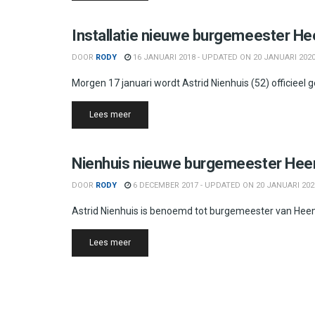
Heemstede
Installatie nieuwe burgemeester H
DOOR
RODY
16 JANUARI 2018 - UPDATED ON 20 JANUARI 202
Morgen 17 januari wordt Astrid Nienhuis (52) officiee
Details
Lees meer
Heemstede
Nienhuis nieuwe burgemeester He
DOOR
RODY
6 DECEMBER 2017 - UPDATED ON 20 JANUARI 202
Astrid Nienhuis is benoemd tot burgemeester van Hee
Details
Lees meer