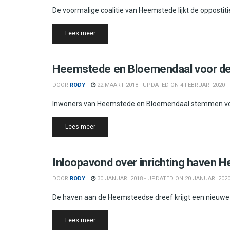
De voormalige coalitie van Heemstede lijkt de oppostitie
Details
Lees meer
Bloemendaal
Heemstede en Bloemendaal voor d
DOOR
RODY
22 MAART 2018 - UPDATED ON 4 FEBRUARI 2020
Inwoners van Heemstede en Bloemendaal stemmen voor 
Details
Lees meer
Heemstede
Inloopavond over inrichting haven
DOOR
RODY
30 JANUARI 2018 - UPDATED ON 20 JANUARI 202
De haven aan de Heemsteedse dreef krijgt een nieuwe i
Details
Lees meer