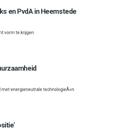
ks en PvdA in Heemstede
t vorm te krijgen.
duurzaamheid
 met energieneutrale technologieÃ«n.
itie’