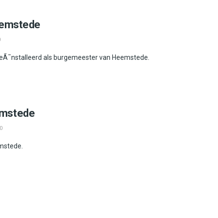
eemstede
0
l geÃ¯nstalleerd als burgemeester van Heemstede.
emstede
0
mstede.