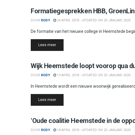
Heemstede
Formatiegesprekken HBB, GroenLin
DOOR
RODY
24 APRIL 2018 - UPDATED ON 20 JANUARI 2020
De formatie van het nieuwe college in Heemstede begin
Details
Lees meer
Heemstede
Wijk Heemstede loopt voorop qua 
DOOR
RODY
19 APRIL 2018 - UPDATED ON 20 JANUARI 2020
In Heemstede wordt een nieuwe woonwijk gerealiseerd
Details
Lees meer
Heemstede
‘Oude coalitie Heemstede in de oppos
DOOR
RODY
18 APRIL 2018 - UPDATED ON 20 JANUARI 2020