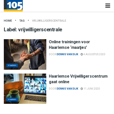
HOME
TAG
VRIJWILLIGERSCENTRALE
Label:
vrijwilligerscentrale
Online trainingen voor
Haarlemse ‘maatjes’
DOOR
DENNIS VAN DIJK
4 AUGUSTUS 2020
Haarlem
Haarlemse Vrijwilligerscentrum
gaat online
DOOR
DENNIS VAN DIJK
11 JUNI 2020
Haarlem