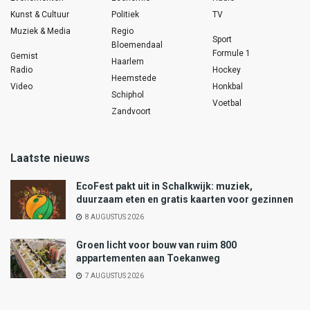
Kunst & Cultuur
Politiek
TV
Muziek & Media
Regio
Sport
Bloemendaal
Formule 1
Gemist
Haarlem
Radio
Hockey
Heemstede
Video
Honkbal
Schiphol
Voetbal
Zandvoort
Laatste nieuws
EcoFest pakt uit in Schalkwijk: muziek,
duurzaam eten en gratis kaarten voor gezinnen
8 AUGUSTUS 2026
Groen licht voor bouw van ruim 800
appartementen aan Toekanweg
7 AUGUSTUS 2026