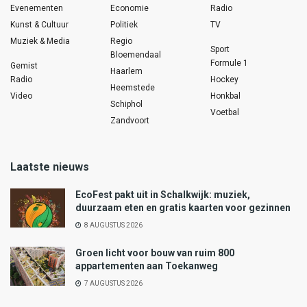
Evenementen
Economie
Radio
Kunst & Cultuur
Politiek
TV
Muziek & Media
Regio
Sport
Bloemendaal
Formule 1
Gemist
Haarlem
Radio
Hockey
Heemstede
Video
Honkbal
Schiphol
Voetbal
Zandvoort
Laatste nieuws
EcoFest pakt uit in Schalkwijk: muziek,
duurzaam eten en gratis kaarten voor gezinnen
8 AUGUSTUS 2026
Groen licht voor bouw van ruim 800
appartementen aan Toekanweg
7 AUGUSTUS 2026